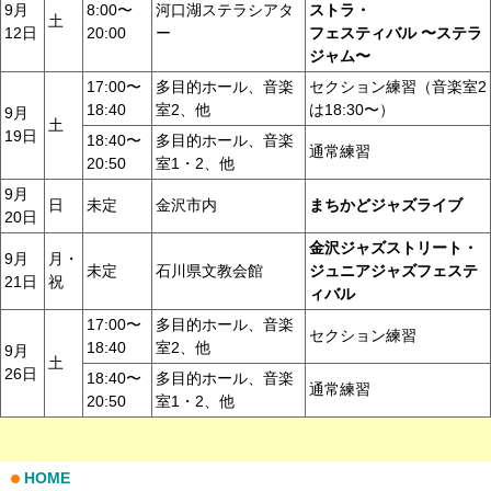
9月
8:00〜
河口湖ステラシアタ
ストラ・
土
12日
20:00
ー
フェスティバル 〜ステラ
ジャム〜
17:00〜
多目的ホール、音楽
セクション練習（音楽室2
18:40
室2、他
は18:30〜）
9月
土
19日
18:40〜
多目的ホール、音楽
通常練習
20:50
室1・2、他
9月
日
未定
金沢市内
まちかどジャズライブ
20日
金沢ジャズストリート・
9月
月・
未定
石川県文教会館
ジュニアジャズフェステ
21日
祝
ィバル
17:00〜
多目的ホール、音楽
セクション練習
18:40
室2、他
9月
土
26日
18:40〜
多目的ホール、音楽
通常練習
20:50
室1・2、他
HOME