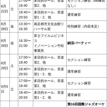
17:00〜
多目的ホール、音楽
セクション練習（BB練習
18:40
室2、他
なし）
8月
土
22日
18:40〜
多目的ホール、音楽
通常練習
20:50
室1・2、他
8月
13:30〜
南足柄市文化会館リ
金
特別練習（内容未定）
28日
16:30
ハーサル室
富士フイルムビジネ
8月
16:30〜
ス
金
納涼パーティー
28日
21:00
イノベーション竹松
事業所
17:00〜
多目的ホール、音楽
セクション練習
18:40
室2、他
8月
土
29日
18:40〜
多目的ホール、音楽
通常練習
20:50
室1・2、他
17:00〜
多目的ホール、音楽
セクション練習
18:40
室2、他
9月5
土
日
18:40〜
多目的ホール、音楽
通常練習
20:50
室1・2、他
第16回国際ジャズオーケ