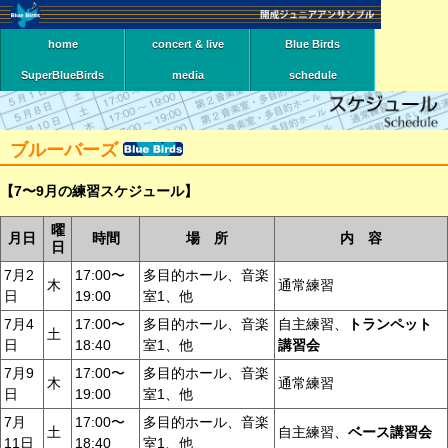
home
concert & live
Blue Birds
SuperBlueBirds
media
schedule
ブルーバーズ
【7〜9月の練習スケジュール】
曜
月日
時間
場 所
内 容
日
7月2
17:00〜
多目的ホール、音楽
木
通常練習
日
19:00
室1、他
7月4
17:00〜
多目的ホール、音楽
自主練習、
トランペット
土
日
18:40
室1、他
講習会
7月9
17:00〜
多目的ホール、音楽
木
通常練習
日
19:00
室1、他
7月
17:00〜
多目的ホール、音楽
土
自主練習、
ベース講習会
11日
18:40
室1、他