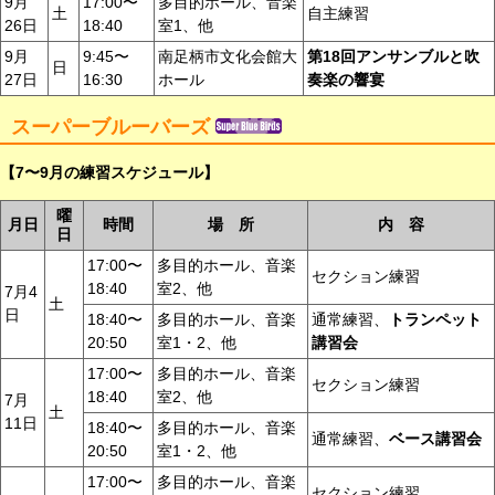
9月
17:00〜
多目的ホール、音楽
土
自主練習
26日
18:40
室1、他
9月
9:45〜
南足柄市文化会館大
第18回アンサンブルと吹
日
27日
16:30
ホール
奏楽の響宴
スーパーブルーバーズ
【7〜9月の練習スケジュール】
曜
月日
時間
場 所
内 容
日
17:00〜
多目的ホール、音楽
セクション練習
18:40
室2、他
7月4
土
日
18:40〜
多目的ホール、音楽
通常練習、
トランペット
20:50
室1・2、他
講習会
17:00〜
多目的ホール、音楽
セクション練習
18:40
室2、他
7月
土
11日
18:40〜
多目的ホール、音楽
通常練習、
ベース講習会
20:50
室1・2、他
17:00〜
多目的ホール、音楽
セクション練習